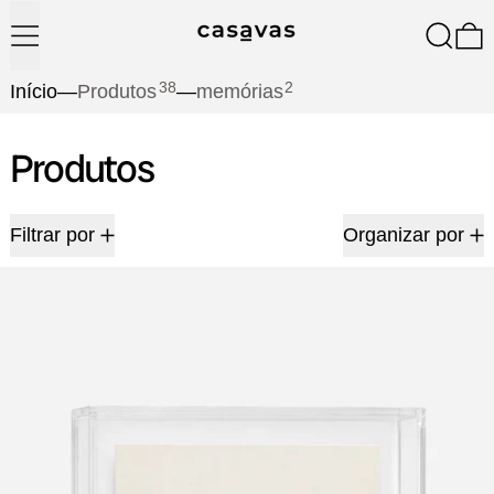
Menu
Pesquis
0
38
2
Início
—
Produtos
—
memórias
Produtos
2 produtos
Filtrar por
Organizar por
Memórias – Gravura